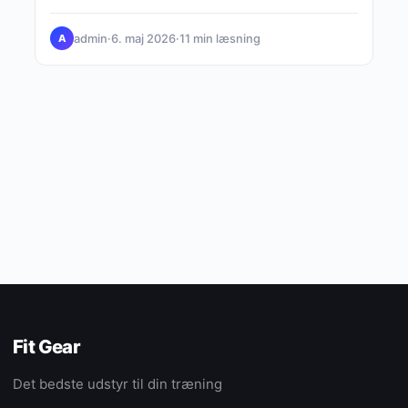
steder eller…
admin
·
6. maj 2026
·
11 min læsning
A
Fit Gear
Det bedste udstyr til din træning