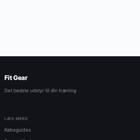
Fit Gear
Det bedste udstyr til din træning
LÆS MERE
Købsguides