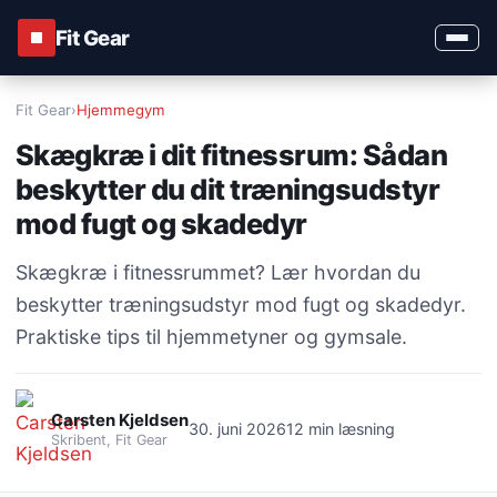
Fit Gear
Fit Gear
›
Hjemmegym
Skægkræ i dit fitnessrum: Sådan
beskytter du dit træningsudstyr
mod fugt og skadedyr
Skægkræ i fitnessrummet? Lær hvordan du
beskytter træningsudstyr mod fugt og skadedyr.
Praktiske tips til hjemmetyner og gymsale.
Carsten Kjeldsen
30. juni 2026
12 min læsning
Skribent, Fit Gear