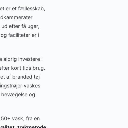
et er et fællesskab,
holdkammerater
 ud efter få uger,
 faciliteter er i
aldrig investere i
fter kort tids brug.
get af branded tøj
ingstrøjer vaskes
, bevægelse og
i 50+ vask, fra en
valitet
,
trykmetode