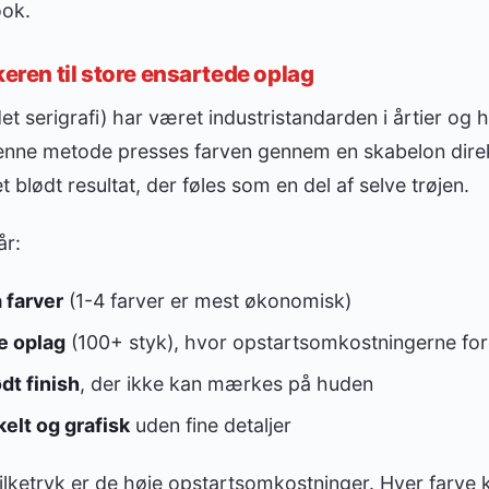
ook.
keren til store ensartede oplag
et serigrafi) har været industristandarden i årtier og h
denne metode presses farven gennem en skabelon direkt
et blødt resultat, der føles som en del af selve trøjen.
år:
å farver
(1-4 farver er mest økonomisk)
e oplag
(100+ styk), hvor opstartsomkostningerne for
dt finish
, der ikke kan mærkes på huden
elt og grafisk
uden fine detaljer
ilketryk er de høje opstartsomkostninger. Hver farve 