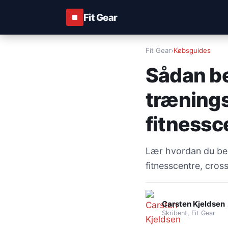
Fit Gear
Fit Gear
›
Købsguides
Sådan be
træningst
fitnessc
Lær hvordan du best
fitnesscentre, cros
Carsten Kjeldsen
·
Skribent, Fit Gear