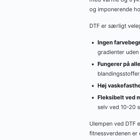
og imponerende ho
DTF er særligt veleg
Ingen farvebeg
gradienter uden
Fungerer på alle
blandingsstoffer
Høj vaskefasth
Fleksibelt ved 
selv ved 10-20 s
Ulempen ved DTF er, 
fitnessverdenen er 