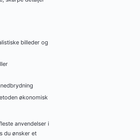
istiske billeder og
ler
g nedbrydning
metoden økonomisk
fleste anvendelser i
s du ønsker et