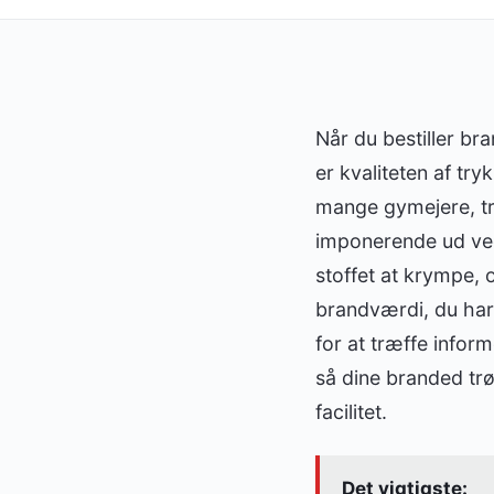
Når du bestiller bra
er kvaliteten af try
mange gymejere, tr
imponerende ud ved 
stoffet at krympe, o
brandværdi, du har
for at træffe infor
så dine branded trø
facilitet.
Det vigtigste: