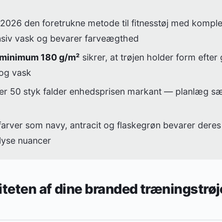
 2026 den foretrukne metode til fitnesstøj med kompl
ensiv vask og bevarer farveægthed
 minimum 180 g/m²
sikrer, at trøjen holder form efter
og vask
er 50 styk falder enhedsprisen markant — planlæg sæ
rver som navy, antracit og flaskegrøn bevarer deres 
lyse nuancer
iteten af dine branded træningstrøj