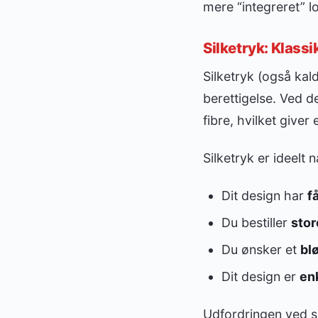
mere “integreret” l
Silketryk: Klassi
Silketryk (også kald
berettigelse. Ved 
fibre, hvilket giver 
Silketryk er ideelt n
Dit design har
f
Du bestiller
stor
Du ønsker et
blø
Dit design er
enk
Udfordringen ved s