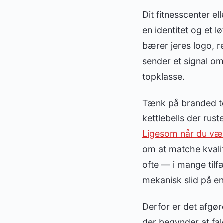
Dit fitnesscenter el
en identitet og et 
bærer jeres logo, re
sender et signal om
topklasse.
Tænk på branded tøj
kettlebells der rus
Ligesom når du vælge
om at matche kvali
ofte — i mange til
mekanisk slid på e
Derfor er det afgøre
der begynder at fal