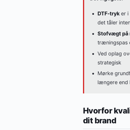
DTF-tryk
er i
det tåler int
Stofvægt på
træningspas 
Ved oplag ov
strategisk
Mørke grundfa
længere end 
Hvorfor kval
dit brand