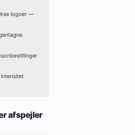
ekse logoer —
 gentagne
sonbestillinger
intensitet
er afspejler