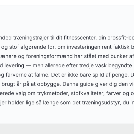
nded træningstrøjer til dit fitnesscenter, din crossfit-b
k og stof afgørende for, om investeringen rent faktisk be
ænere og foreningsformænd har stået med bunker af T
levering — men allerede efter tredje vask begyndte p
g farverne at falme. Det er ikke bare spild af penge. D
 brugt år på at opbygge. Denne guide giver dig den v
merede valg om trykmetoder, stofkvaliteter, farver og 
jer holder lige så længe som det træningsudstyr, du inve