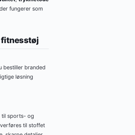
, der fungerer som
 fitnesstøj
u bestiller branded
gtige løsning
il sports- og
erføres til stoffet
, skarpe detaljer