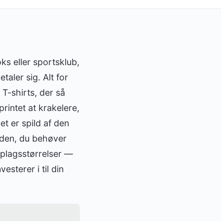
oks eller sportsklub,
taler sig. Alt for
-shirts, der så
rintet at krakelere,
et er spild af den
iden, du behøver
oplagsstørrelser —
sterer i til din