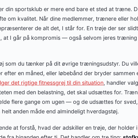
ler din sportsklub er mere end bare et sted at træne. D
løfte om kvalitet. Når dine medlemmer, trænere eller 
præsenterer de alt det, I står for. En trøje der ser slidt
, at I går på kompromis — også selvom jeres træning og
 som du tænker på dit øvrige træningsudstyr. Du ville 
ter efter en måned, eller løbebånd der bryder sammen e
r det rigtige fitnessgrej til din situation
, handler val
teten med den belastning, det skal udsættes for. Træn
fælde flere gange om ugen — og de udsættes for sved
n helt anden måde end almindeligt hverdagstøj.
nde at forstå, hvad der adskiller en trøje, der holder 
de fra hinanden efter ti. Det handler om tre ting:
stofk