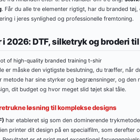
g
. Får du alle tre elementer rigtigt, har du branded tøj
ering i jeres synlighed og professionelle fremtoning.
 2026: DTF, silketryk og broderi til
e er måske den vigtigste beslutning, du træffer, når d
r metode har sine styrker og begrænsninger, og den ri
gn, dit budget og hvor meget slid tøjet skal tåle.
retrukne løsning til komplekse designs
F)
har etableret sig som den dominerende trykmetode t
ien printer dit design på en specialfilm, som derefter ov
Resultatet er et print med exceptionel farvegengivelse