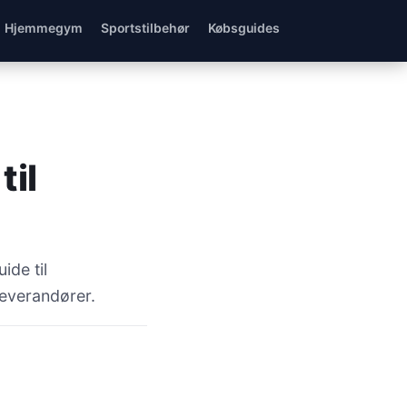
Hjemmegym
Sportstilbehør
Købsguides
til
ide til
leverandører.