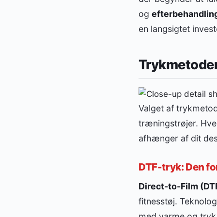
og
efterbehandlin
en langsigtet invest
Trykmetoder i
Valget af trykmetod
træningstrøjer. Hve
afhænger af dit desi
DTF-tryk: Den fo
Direct-to-Film (DT
fitnesstøj. Teknolog
med varme og tryk. 