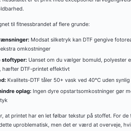
ldbarhed.
net til fitnessbrandet af flere grunde:
rænsninger:
Modsat silketryk kan DTF gengive fotoreal
 ekstra omkostninger
 stoftyper:
Uanset om du vælger bomuld, polyester el
, hæfter DTF-printet effektivt
ed:
Kvalitets-DTF tåler 50+ vask ved 40°C uden synli
mindre oplag:
Ingen dyre opstartsomkostninger gør 
tyk
at printet har en let følbar tekstur på stoffet. For de 
dette uproblematisk, men det er værd at overveje, hvi